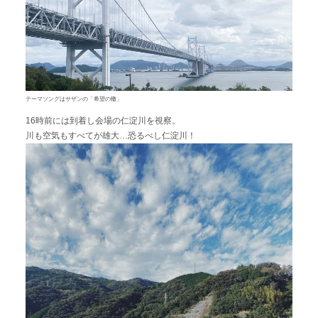
テーマソングはサザンの「希望の轍」
16時前には到着し会場の仁淀川を視察。
川も空気もすべてが雄大…恐るべし仁淀川！