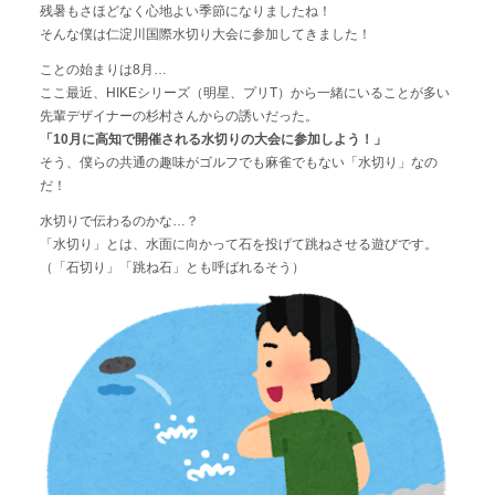
サムネイル
残暑もさほどなく心地よい季節になりましたね！
そんな僕は仁淀川国際水切り大会に参加してきました！
本・雑誌
パッケージ
ことの始まりは8月…
ここ最近、HIKEシリーズ（明星、プリT）から一緒にいることが多い
WEBサイト・ホームページ
先輩デザイナーの杉村さんからの誘いだった。
イラスト
「10月に高知で開催される水切りの大会に参加しよう！」
etc
そう、僕らの共通の趣味がゴルフでも麻雀でもない「水切り」なの
だ！
水切りで伝わるのかな…？
「水切り」とは、水面に向かって石を投げて跳ねさせる遊びです。
（「石切り」「跳ね石」とも呼ばれるそう）