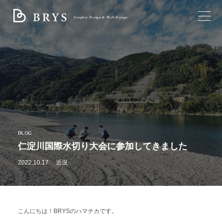
Graphic Design & Web Design
TOP
ブライスについて
サービス
BLOG
制作実績
仁淀川国際水切り大会に参加してきました
すべて
ブログ
トータルデザイン
2022.10.17
近況
ロゴ
お問い合わせ
パンフレット・リーフレット
フライヤー・チラシ
こんにちは！BRYSのハマチカです。
名刺・ショップカード・封筒