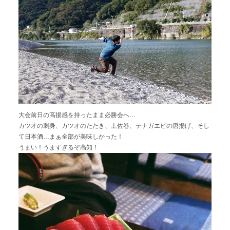
大会前日の高揚感を持ったまま必勝会へ…
カツオの刺身、カツオのたたき、土佐巻、テナガエビの唐揚げ、そし
て日本酒…まぁ全部が美味しかった！
うまい！うますぎるぞ高知！