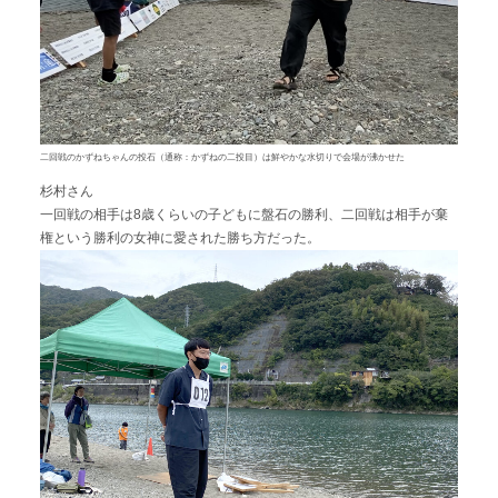
二回戦のかずねちゃんの投石（通称：かずねの二投目）は鮮やかな水切りで会場が沸かせた
杉村さん
一回戦の相手は8歳くらいの子どもに盤石の勝利、二回戦は相手が棄
権という勝利の女神に愛された勝ち方だった。