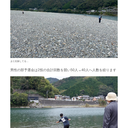
まだ石探してる…
男性の部予選会は2投の合計回数を競い50人→40人へ人数を絞ります