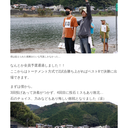
僕は捉えられた捕虜みたいな写真しかなかった…
なんとか全員予選通過しました！！
ここからはトーナメント方式で2試合勝ち上がればベスト8で決勝に出
場できます。
まずは僕から。
3回投げあって決着がつかず、4回目に投石ミスもあり敗北…
石のチョイス、力みなどもあり悔しい敗戦となりました（涙）