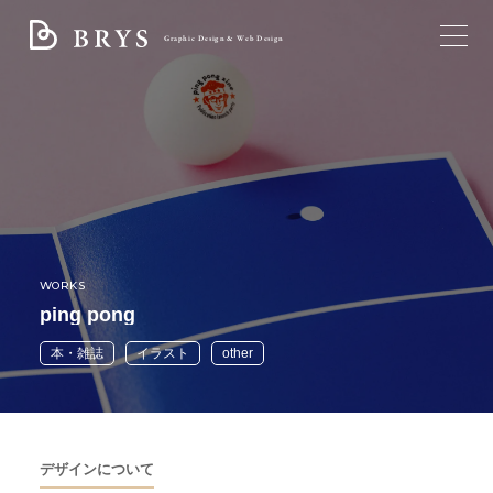
Graphic Design & Web Design
TOP
ブライスについて
サービス
WORKS
制作実績
ping pong
すべて
ブログ
本・雑誌
イラスト
other
トータルデザイン
ロゴ
お問い合わせ
パンフレット・リーフレット
フライヤー・チラシ
デザインについて
名刺・ショップカード・封筒