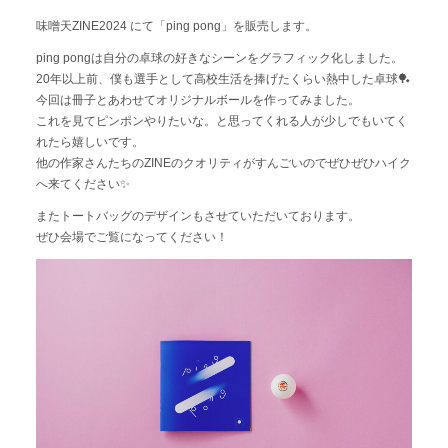
サムネイル
味噌天ZINE2024 にて「ping pong」を販売します。
本・雑誌
ping pongは自分の卓球の好きなシーンをグラフィック化しました。
パッケージ
20年以上前、僕も選手として高校生活を捧げたくらい熱中した卓球🏓
WEBサイト・ホームページ
今回は冊子とあわせてオリジナルボールを作ってみました。
イラスト
これを見てピンポンやりたいな。と思ってくれる人が少しでもいてく
etc
れたら嬉しいです。
他の作家さんたちのZINEのクオリティがすんごいのでぜひぜひハイク
へ来てください✨
またトートバッグのデザインもさせていただいております。
ぜひ会場でご覧になってください！