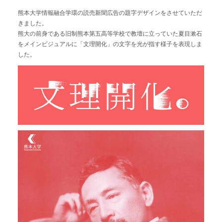
サムネイル
熊本大学情報融合学環の読売新聞広告の題字デザインをさせていただ
本・雑誌
きました。
パッケージ
熊大の前身である旧制熊本第五高等学校で教壇に立っていた夏目漱石
WEBサイト・ホームページ
をメインビジュアルに「文理開化」の文字を光が指す様子を表現しま
した。
イラスト
etc