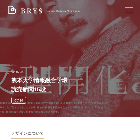
Graphic Design & Web Design
TOP
ブライスについて
サービス
WORKS
熊本大学情報融合学環
制作実績
読売新聞15段
すべて
ブログ
other
トータルデザイン
ロゴ
お問い合わせ
パンフレット・リーフレット
フライヤー・チラシ
デザインについて
名刺・ショップカード・封筒