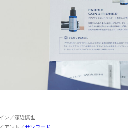
イン／濵近慎也
イアント／
サンワード