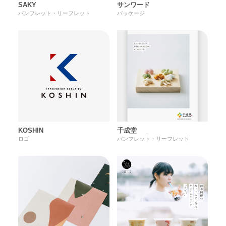
サムネイル
SAKY
サンワード
パンフレット・リーフレット
パッケージ
名刺・ショップカード・封筒
本・雑誌
パッケージ
サムネイル
WEBサイト・ホームページ
イラスト
本・雑誌
etc
パッケージ
WEBサイト・ホームページ
KOSHIN
千成堂
イラスト
ロゴ
パンフレット・リーフレット
other