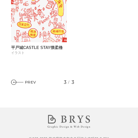
平戸城CASTLE STAY懐柔櫓
イラスト
3
3
PREV
/
Graphic Design & Web Design