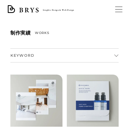
Graphic Design & Web Design
制作実績
WORKS
TOP
ブライスについて
KEYWORD
サービス
すべて
制作実績
トータルデザイン
すべて
ブログ
トータルデザイン
ロゴ
ロゴ
お問い合わせ
パンフレット・リーフレット
パンフレット・リーフレット
フライヤー・チラシ
名刺・ショップカード・封筒
フライヤー・チラシ